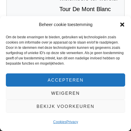
Tour De Mont Blanc
met 330 kilometer en
Beheer cookie toestemming
8300 hoogtemeters
Om de beste ervaringen te bieden, gebruiken wij technologieën zoals
(binnen de 16 uur) |
cookies om informatie over je apparaat op te slaan en/of te raadplegen.
Door in te stemmen met deze technologieën kunnen wij gegevens zoals
Ironman 11:32:51
surfgedrag of unieke ID's op deze site verwerken. Als je geen toestemming
geeft of uw toestemming intrekt, kan dit een nadelige invloed hebben op
Marathon PR
bepaalde functies en mogelijkheden.
Marathon PR 2:58:57
ACCEPTEREN
Halve marathon PR
WEIGEREN
1:28:37 Ultraloop
120,42 km 12:33:05
BEKIJK VOORKEUREN
Cookies
Privacy