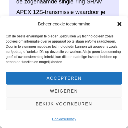
de zogenaamde single-ring SRAM
APEX 12S-transmissie waardoor je
maar 1 kettingblad aan de voorzijde
Beheer cookie toestemming
hebt zodat de ketting er eigenlijk niet
Om de beste ervaringen te bieden, gebruiken wij technologieën zoals
cookies om informatie over je apparaat op te slaan en/of te raadplegen.
af kan lopen en hij tevens minder
Door in te stemmen met deze technologieën kunnen wij gegevens zoals
surfgedrag of unieke ID's op deze site verwerken. Als je geen toestemming
snel slijt. Daarnaast is hij (vinden wij)
geeft of uw toestemming intrekt, kan dit een nadelige invloed hebben op
bepaalde functies en mogelijkheden.
erg mooi om te zien, net iets duurder
dan 2.500 euro wat nog te overzien
ACCEPTEREN
is voor een elektrische wielrenfiets
WEIGEREN
met 12 versnellingen.
BEKIJK VOORKEUREN
Cookies
Privacy