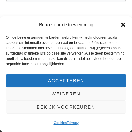
REACTIES
Beheer cookie toestemming
Om de beste ervaringen te bieden, gebruiken wij technologieën zoals
Ruud
zegt
cookies om informatie over je apparaat op te slaan en/of te raadplegen.
Door in te stemmen met deze technologieën kunnen wij gegevens zoals
13 februari 2022 om 23:48
surfgedrag of unieke ID's op deze site verwerken. Als je geen toestemming
geeft of uw toestemming intrekt, kan dit een nadelige invloed hebben op
bepaalde functies en mogelijkheden.
Bedankt voor de test reviews in deze
ACCEPTEREN
testuitslag.
WEIGEREN
BEKIJK VOORKEUREN
© 2015 - 2026 |
GEMIDDELDE BEOORDELING:
Cookies
Privacy
4.6/5 STERREN |
BEKIJK BEOORDELINGEN
|