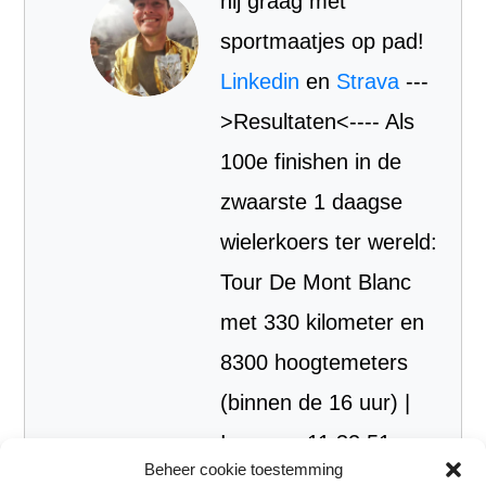
hij graag met
sportmaatjes op pad!
Linkedin
en
Strava
---
>Resultaten<---- Als
100e finishen in de
zwaarste 1 daagse
wielerkoers ter wereld:
Tour De Mont Blanc
met 330 kilometer en
8300 hoogtemeters
(binnen de 16 uur) |
Ironman 11:32:51
Beheer cookie toestemming
Marathon PR